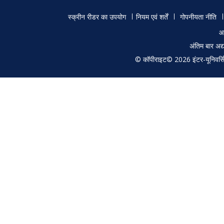
Footer
स्क्रीन रीडर का उपयोग
नियम एवं शर्तें
गोपनीयता नीति
menu
आ
अंतिम बार अ
© कॉपीराइट© 2026 इंटर-यूनिवर्सिटी