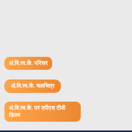
अं.वि.त्व.कें. परिसर
अं.वि.त्व.कें. चलचित्र
1.52 GB (.mov)
अं.वि.त्व.कें. पर एपीएस टीवी
फ़िल्म