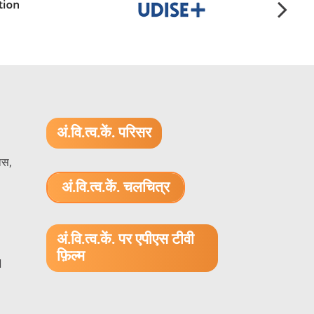
अं.वि.त्व.कें. परिसर
ास,
अं.वि.त्व.कें. चलचित्र
1.52 GB (.mov)
अं.वि.त्व.कें. पर एपीएस टीवी
फ़िल्म
1