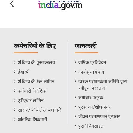
कर्मचरियों के लिए
जानकारी
Staff
Informations
अं.वि.त्व.कें. पुस्तकालय
वार्षिक प्रतिवेदन
Footer
Menu
ईआरपी
कार्यक्रम पंचांग
Menu
अं.वि.त्व.कें. मेल लॉगिन
त्वरक प्रयोगकर्ता समिति द्वारा
स्वीकृत प्रस्ताव
कर्मचारी निदेशिका
समाचार पत्रक
एपीएआर लॉगिन
प्रकाशन/शोध-पत्र
सारांश/ शोधालेख जमा करें
जीवन प्रमाणपत्र प्रपत्र
आंतरिक शिकायतें
पुरानी वेबसाइट