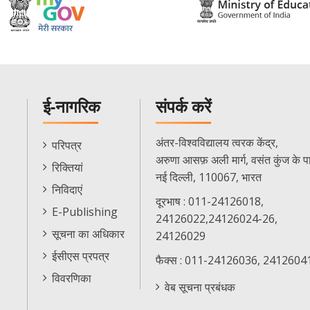
ई-नागरिक
संपर्क करें
E-
अंतर-विश्वविद्यालय त्वरक केंद्र,
परिपत्र
Citizen
अरुणा आसफ़ अली मार्ग, वसंत कुंज के प
रिक्तियां
Menu
नई दिल्ली, 110067, भारत
निविदाएं
दूरभाष : 011-24126018,
E-Publishing
24126022,24126024-26,
सूचना का अधिकार
24126029
ईसीएस प्रपत्र
फैक्स : 011-24126036, 2412604
विवरणिका
वेब सूचना प्रबंधक