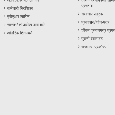
अं.वि.त्व.कें. मेल लॉगिन
त्वरक प्रयोगकर्ता समिति
प्रस्ताव
कर्मचारी निदेशिका
समाचार पत्रक
एपीएआर लॉगिन
प्रकाशन/शोध-पत्र
सारांश/ शोधालेख जमा करें
जीवन प्रमाणपत्र प्रपत
आंतरिक शिकायतें
पुरानी वेबसाइट
राजभाषा प्रकोष्ठ