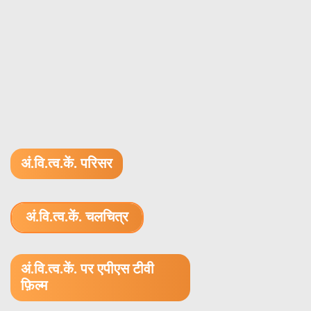
अं.वि.त्व.कें. परिसर
अं.वि.त्व.कें. चलचित्र
1.52 GB (.mov)
अं.वि.त्व.कें. पर एपीएस टीवी
फ़िल्म