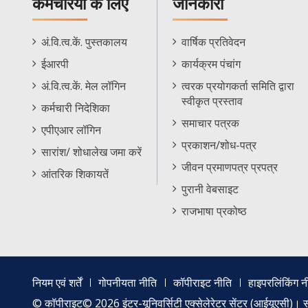
कर्मचरियों के लिए
जानकारी
Staff
Informations
अं.वि.त्व.कें. पुस्तकालय
वार्षिक प्रतिवेदन
Footer
Menu
ईआरपी
कार्यक्रम पंचांग
Menu
अं.वि.त्व.कें. मेल लॉगिन
त्वरक प्रयोगकर्ता समिति द्वारा
स्वीकृत प्रस्ताव
कर्मचारी निदेशिका
समाचार पत्रक
एपीएआर लॉगिन
प्रकाशन/शोध-पत्र
सारांश/ शोधालेख जमा करें
जीवन प्रमाणपत्र प्रपत्र
आंतरिक शिकायतें
पुरानी वेबसाइट
राजभाषा प्रकोष्ठ
Footer
नियम एवं शर्तें
गोपनीयता नीति
कॉपीराइट नीति
हाइपरलिंकिंग न
menu
© कॉपीराइट© 2026 इंटर-यूनिवर्सिटी एक्सेलेरेटर सेंटर (आईयूएसी)। सर