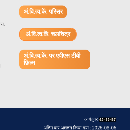
अं.वि.त्व.कें. परिसर
ास,
अं.वि.त्व.कें. चलचित्र
1.52 GB (.mov)
अं.वि.त्व.कें. पर एपीएस टीवी
फ़िल्म
1
आगंतुक:
अंतिम बार अद्यतन किया गया : 2026-08-06