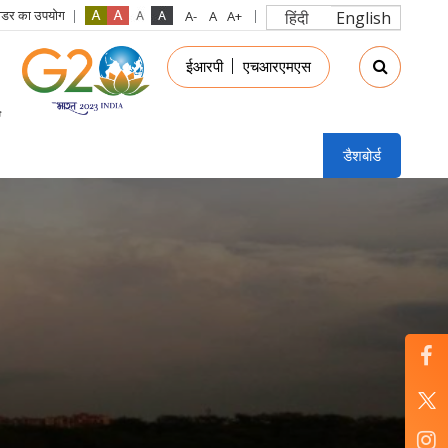
रीडर का उपयोग
हिंदी
English
in
ईआरपी
एचआरएमएस
nu
डैशबोर्ड