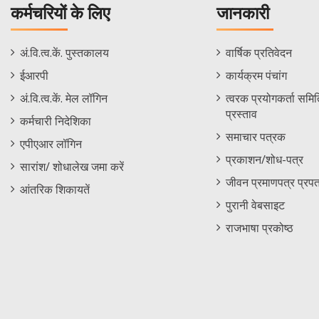
कर्मचरियों के लिए
जानकारी
Staff
Informations
अं.वि.त्व.कें. पुस्तकालय
वार्षिक प्रतिवेदन
Footer
Menu
ईआरपी
कार्यक्रम पंचांग
Menu
अं.वि.त्व.कें. मेल लॉगिन
त्वरक प्रयोगकर्ता समिति
प्रस्ताव
कर्मचारी निदेशिका
समाचार पत्रक
एपीएआर लॉगिन
प्रकाशन/शोध-पत्र
सारांश/ शोधालेख जमा करें
जीवन प्रमाणपत्र प्रपत
आंतरिक शिकायतें
पुरानी वेबसाइट
राजभाषा प्रकोष्ठ