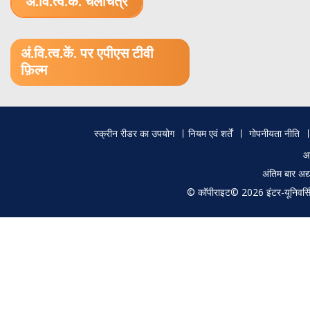
अं.वि.त्व.कें. चलचित्र
1.52 GB (.mov)
अं.वि.त्व.कें. पर एपीएस टीवी
फ़िल्म
Footer
स्क्रीन रीडर का उपयोग
नियम एवं शर्तें
गोपनीयता नीति
menu
आ
अंतिम बार अ
© कॉपीराइट© 2026 इंटर-यूनिवर्सिटी