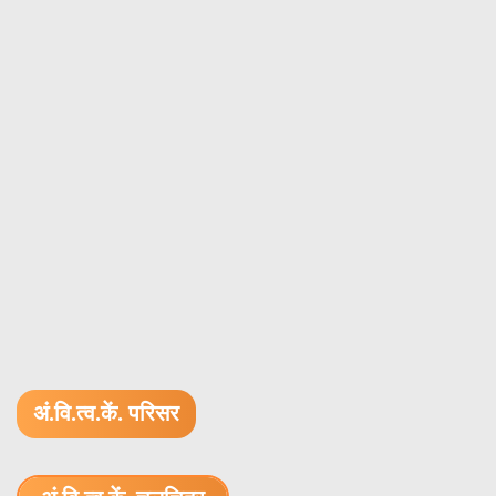
अं.वि.त्व.कें. परिसर