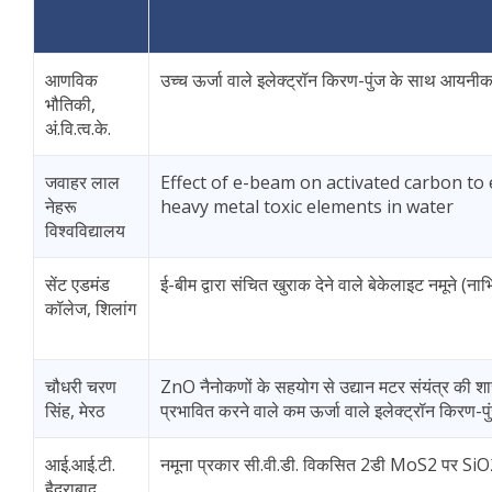
आणविक
उच्च ऊर्जा वाले इलेक्ट्रॉन किरण-पुंज के साथ आयनी
भौतिकी,
अं.वि.त्व.के.
जवाहर लाल
Effect of e-beam on activated carbon to
नेहरू
heavy metal toxic elements in water
विश्वविद्यालय
सेंट एडमंड
ई-बीम द्वारा संचित खुराक देने वाले बेकेलाइट नमूने 
कॉलेज, शिलांग
चौधरी चरण
ZnO नैनोकणों के सहयोग से उद्यान मटर संयंत्र की 
सिंह, मेरठ
प्रभावित करने वाले कम ऊर्जा वाले इलेक्ट्रॉन किरण-
आई.आई.टी.
नमूना प्रकार सी.वी.डी. विकसित 2डी MoS2 पर SiO2
हैदराबाद