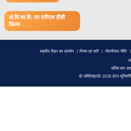
1.52 GB (.mov)
अं.वि.त्व.कें. पर एपीएस टीवी
फ़िल्म
Footer
स्क्रीन रीडर का उपयोग
नियम एवं शर्तें
गोपनीयता नीति
menu
आ
अंतिम बार अ
© कॉपीराइट© 2026 इंटर-यूनिवर्सिटी