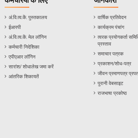
कर्मचरियों के लिए
जानकारी
Staff
Informations
अं.वि.त्व.कें. पुस्तकालय
वार्षिक प्रतिवेदन
Footer
Menu
ईआरपी
कार्यक्रम पंचांग
Menu
अं.वि.त्व.कें. मेल लॉगिन
त्वरक प्रयोगकर्ता समिति
प्रस्ताव
कर्मचारी निदेशिका
समाचार पत्रक
एपीएआर लॉगिन
प्रकाशन/शोध-पत्र
सारांश/ शोधालेख जमा करें
जीवन प्रमाणपत्र प्रपत
आंतरिक शिकायतें
पुरानी वेबसाइट
राजभाषा प्रकोष्ठ