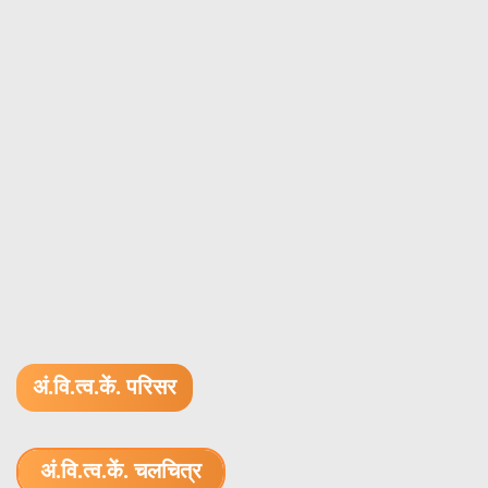
अं.वि.त्व.कें. परिसर
अं.वि.त्व.कें. चलचित्र