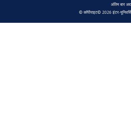
अंतिम बार अ
© कॉपीराइट© 2026 इंटर-यूनिवर्सिटी