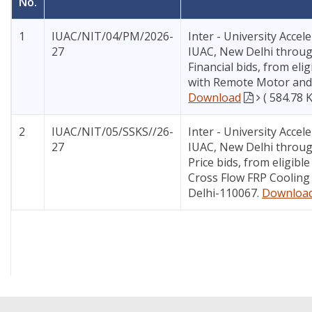
No.
1
IUAC/NIT/04/PM/2026-
Inter - University Accel
27
IUAC, New Delhi through
Financial bids, from eli
with Remote Motor and R
Download
( 584.78 
2
IUAC/NIT/05/SSKS//26-
Inter - University Accel
27
IUAC, New Delhi through
Price bids, from eligibl
Cross Flow FRP Cooling 
Delhi-110067.
Downloa