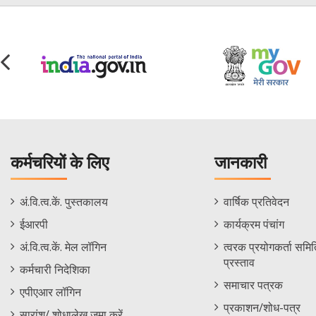
कर्मचरियों के लिए
जानकारी
Staff
Informations
अं.वि.त्व.कें. पुस्तकालय
वार्षिक प्रतिवेदन
Footer
Menu
ईआरपी
कार्यक्रम पंचांग
Menu
अं.वि.त्व.कें. मेल लॉगिन
त्वरक प्रयोगकर्ता समिति
प्रस्ताव
कर्मचारी निदेशिका
समाचार पत्रक
एपीएआर लॉगिन
प्रकाशन/शोध-पत्र
सारांश/ शोधालेख जमा करें