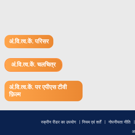
अं.वि.त्व.कें. परिसर
अं.वि.त्व.कें. चलचित्र
1.52 GB (.mov)
अं.वि.त्व.कें. पर एपीएस टीवी
फ़िल्म
Footer
स्क्रीन रीडर का उपयोग
नियम एवं शर्तें
गोपनीयता नीति
menu
आ