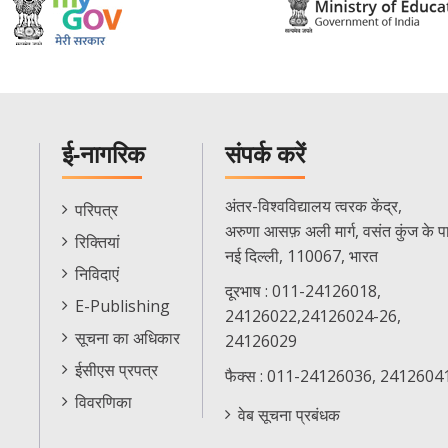
ई-नागरिक
संपर्क करें
E-
अंतर-विश्वविद्यालय त्वरक केंद्र,
परिपत्र
Citizen
अरुणा आसफ़ अली मार्ग, वसंत कुंज के प
रिक्तियां
Menu
नई दिल्ली, 110067, भारत
निविदाएं
दूरभाष : 011-24126018,
E-Publishing
24126022,24126024-26,
सूचना का अधिकार
24126029
ईसीएस प्रपत्र
फैक्स : 011-24126036, 2412604
विवरणिका
वेब सूचना प्रबंधक