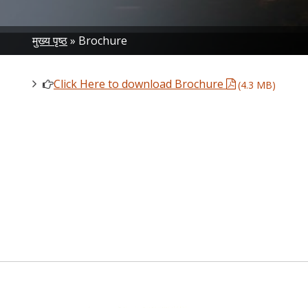
Breadcrumb
मुख्य पृष्ठ
Brochure
Click Here to download Brochure
(4.3 MB)