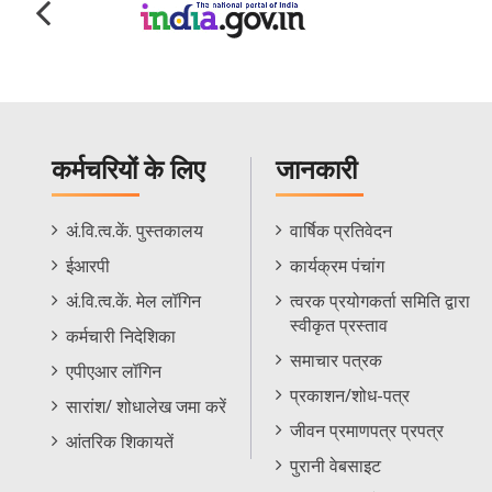
कर्मचरियों के लिए
जानकारी
Staff
Informations
अं.वि.त्व.कें. पुस्तकालय
वार्षिक प्रतिवेदन
Footer
Menu
ईआरपी
कार्यक्रम पंचांग
Menu
अं.वि.त्व.कें. मेल लॉगिन
त्वरक प्रयोगकर्ता समिति द्वारा
स्वीकृत प्रस्ताव
कर्मचारी निदेशिका
समाचार पत्रक
एपीएआर लॉगिन
प्रकाशन/शोध-पत्र
सारांश/ शोधालेख जमा करें
जीवन प्रमाणपत्र प्रपत्र
आंतरिक शिकायतें
पुरानी वेबसाइट