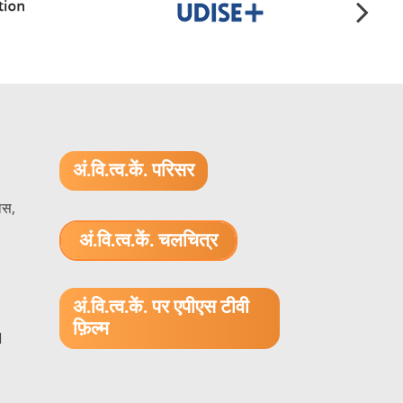
अं.वि.त्व.कें. परिसर
ास,
अं.वि.त्व.कें. चलचित्र
1.52 GB (.mov)
अं.वि.त्व.कें. पर एपीएस टीवी
फ़िल्म
1