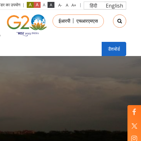
रीडर का उपयोग
हिंदी
English
in
ईआरपी
एचआरएमएस
nu
डैशबोर्ड