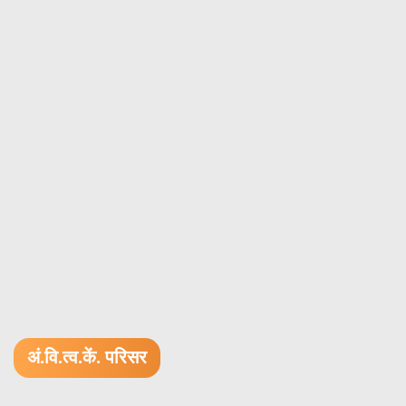
अं.वि.त्व.कें. परिसर