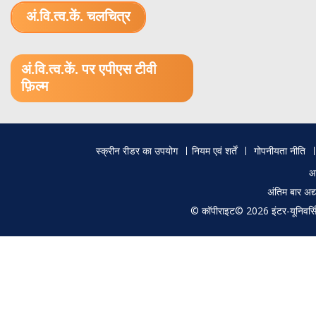
अं.वि.त्व.कें. चलचित्र
1.52 GB (.mov)
अं.वि.त्व.कें. पर एपीएस टीवी
फ़िल्म
Footer
स्क्रीन रीडर का उपयोग
नियम एवं शर्तें
गोपनीयता नीति
menu
आ
अंतिम बार अ
© कॉपीराइट© 2026 इंटर-यूनिवर्सिटी