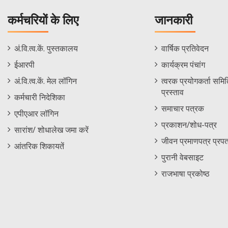
कर्मचरियों के लिए
जानकारी
Staff
Informations
अं.वि.त्व.कें. पुस्तकालय
वार्षिक प्रतिवेदन
Footer
Menu
ईआरपी
कार्यक्रम पंचांग
Menu
अं.वि.त्व.कें. मेल लॉगिन
त्वरक प्रयोगकर्ता समिति
प्रस्ताव
कर्मचारी निदेशिका
समाचार पत्रक
एपीएआर लॉगिन
प्रकाशन/शोध-पत्र
सारांश/ शोधालेख जमा करें
जीवन प्रमाणपत्र प्रपत
आंतरिक शिकायतें
पुरानी वेबसाइट
राजभाषा प्रकोष्ठ