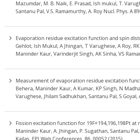
Mazumdar, M. B. Naik, E. Prasad, Ish mukul, T. Varugh
Santanu Pal, V.S. Ramamurthy, A. Roy Nucl. Phys. A 8
Evaporation residue excitation function and spin dis
Gehlot, Ish Mukul, A Jhingan, T Varughese, A Roy, R
Maninder Kaur, Varinderjit Singh, AK Sinha, VS Rama
Measurement of evaporation residue excitation functi
Behera, Maninder Kaur, A Kumar, KP Singh, N Madhava
Varughese, Jhilam Sadhukhan, Santanu Pal, S Goyal, A 
Fission excitation function for 19F+194,196,198Pt at 
Maninder Kaur, A. Jhingan, P. Sugathan, Santanu Pal, D
Kailas, EPJ Web Conferences, 86, 00052 (2015)