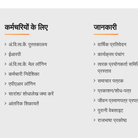
कर्मचरियों के लिए
जानकारी
Staff
Informations
अं.वि.त्व.कें. पुस्तकालय
वार्षिक प्रतिवेदन
Footer
Menu
ईआरपी
कार्यक्रम पंचांग
Menu
अं.वि.त्व.कें. मेल लॉगिन
त्वरक प्रयोगकर्ता समिति
प्रस्ताव
कर्मचारी निदेशिका
समाचार पत्रक
एपीएआर लॉगिन
प्रकाशन/शोध-पत्र
सारांश/ शोधालेख जमा करें
जीवन प्रमाणपत्र प्रपत
आंतरिक शिकायतें
पुरानी वेबसाइट
राजभाषा प्रकोष्ठ