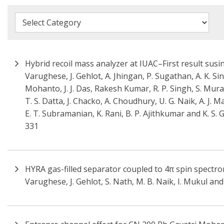
Hybrid recoil mass analyzer at IUAC–First result susi
Varughese, J. Gehlot, A. Jhingan, P. Sugathan, A. K. Sin
Mohanto, J. J. Das, Rakesh Kumar, R. P. Singh, S. Mura
T. S. Datta, J. Chacko, A. Choudhury, U. G. Naik, A. J.
E. T. Subramanian, K. Rani, B. P. Ajithkumar and K. S.
331
HYRA gas-filled separator coupled to 4π spin spectr
Varughese, J. Gehlot, S. Nath, M. B. Naik, I. Mukul an