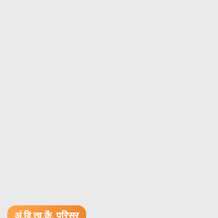
अं.वि.त्व.कें. परिसर