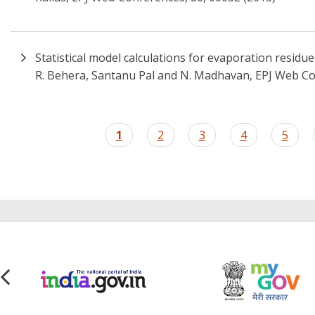
Statistical model calculations for evaporation residu
R. Behera, Santanu Pal and N. Madhavan, EPJ Web Co
Pagination
Current
1
Page
2
Page
3
Page
4
Page
5
page