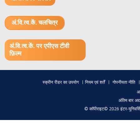
अं.वि.त्व.कें. चलचित्र
1.52 GB (.mov)
अं.वि.त्व.कें. पर एपीएस टीवी
फ़िल्म
Footer
स्क्रीन रीडर का उपयोग
नियम एवं शर्तें
गोपनीयता नीति
menu
आ
अंतिम बार अ
© कॉपीराइट© 2026 इंटर-यूनिवर्सिटी