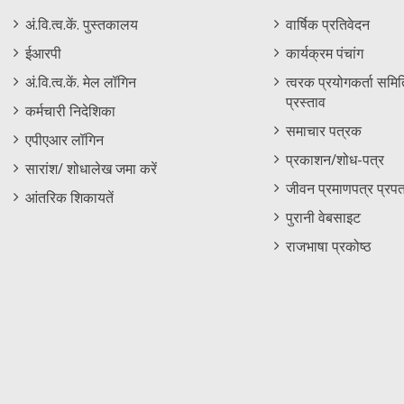
Staff
Informations
अं.वि.त्व.कें. पुस्तकालय
वार्षिक प्रतिवेदन
Footer
Menu
ईआरपी
कार्यक्रम पंचांग
Menu
अं.वि.त्व.कें. मेल लॉगिन
त्वरक प्रयोगकर्ता समिति
प्रस्ताव
कर्मचारी निदेशिका
समाचार पत्रक
एपीएआर लॉगिन
प्रकाशन/शोध-पत्र
सारांश/ शोधालेख जमा करें
जीवन प्रमाणपत्र प्रपत
आंतरिक शिकायतें
पुरानी वेबसाइट
राजभाषा प्रकोष्ठ