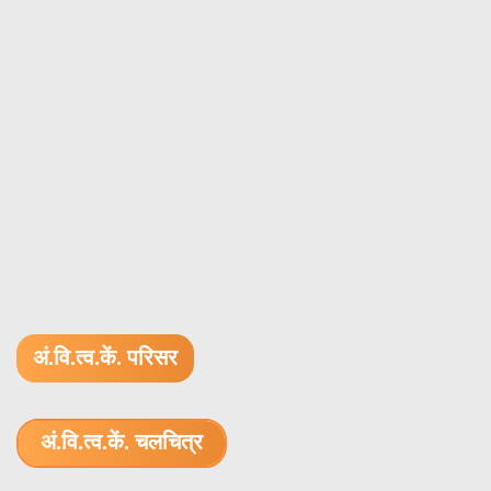
अं.वि.त्व.कें. परिसर
अं.वि.त्व.कें. चलचित्र