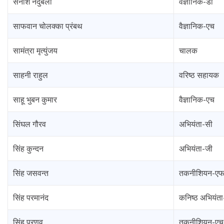
सनीश नेदुंबली
वैज्ञानिक-डी
साफवान चोलक्का प्रंबथ
वैज्ञानिक-एच
सामंत्रा मृत्युंजय
चालक
साहनी राहुल
वरिष्ठ सहायक
साहू भुबन कुमार
वैज्ञानिक-एच
सिंघल गौरव
अभियंता-सी
सिंह कुन्दन
अभियंता-जी
सिंह जसवन्त
तकनीशियन-ए
सिंह परमानंद
कनिष्ठ अभियंत
सिंह प्रणव
तकनीशियन-एच