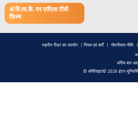
1.52 GB (.mov)
अं.वि.त्व.कें. पर एपीएस टीवी
फ़िल्म
Footer
स्क्रीन रीडर का उपयोग
नियम एवं शर्तें
गोपनीयता नीति
menu
आ
अंतिम बार अ
© कॉपीराइट© 2026 इंटर-यूनिवर्सिटी