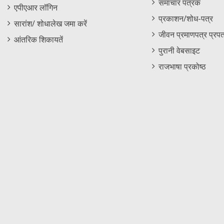
समाचार पत्रक
एपीएआर लॉगिन
University, Chennai
heavy i
प्रकाशन/शोध-पत्र
phosph
सारांश/ शोधालेख जमा करें
and it
जीवन प्रमाणपत्र प्रपत
आंतरिक शिकायतें
पुरानी वेबसाइट
राजभाषा प्रकोष्ठ
50309
MS
Prof. Devendra Mohan,
Ion bea
Deptt. Of Applied Physics,
sensiti
Guru Jambheshwar Univ. of
Science & Technology,
Hissar -125001,
50310
MS
Dr. Krishnveni S., Deptt. Of
Irradia
Studies in Physics,
electro
University of Mysore,
devices