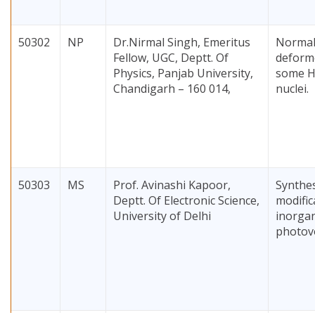
50302
NP
Dr.Nirmal Singh, Emeritus
Normal
Fellow, UGC, Deptt. Of
deforme
Physics, Panjab University,
some H
Chandigarh – 160 014,
nuclei.
50303
MS
Prof. Avinashi Kapoor,
Synthes
Deptt. Of Electronic Science,
modific
University of Delhi
inorga
photovo