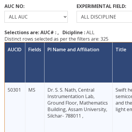
AUC NO:
EXPERIMENTAL FIELD:
Selections are: AUC# :
, Dicipline :
ALL
Distinct rows selected as per the filters are: 325
AUCID
Fields
PI Name and Affiliation
Title
50301
MS
Dr. S. S. Nath, Central
Swift h
Instrumentation Lab,
semico
Ground Floor, Mathematics
and the
Building, Assam University,
light e
Silchar- 788011 ,