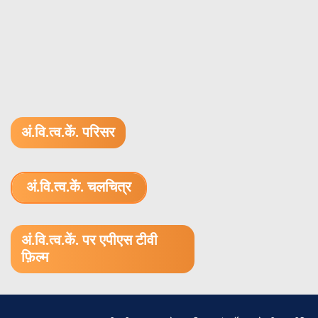
Mysore – 570 005,
50311
MS
Dr. N.L. Singh, Deptt. Of
Study o
Physics, Faculty of Science,
effect 
MS University of Baroda,
nanoco
अं.वि.त्व.कें. परिसर
Vadodara – 390 002
antibac
अं.वि.त्व.कें. चलचित्र
1.52 GB (.mov)
अं.वि.त्व.कें. पर एपीएस टीवी
फ़िल्म
50312
MS
Dr. C. Sekar, Deptt. Of
Effect 
Bioelectronics &
oxide 
Biosensors, Alagappa
nanostr