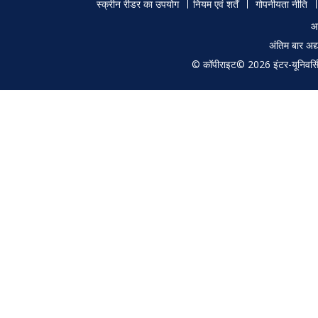
Footer
University, Karaikudi – 630
applica
स्क्रीन रीडर का उपयोग
नियम एवं शर्तें
गोपनीयता नीति
003
menu
आ
अंतिम बार अ
© कॉपीराइट© 2026 इंटर-यूनिवर्सिटी
50313
MS
Dr. Atul Khanna, Deptt. Of
Studies
Physics, Guru Nanak Dev
crystal
University, Amritsar – 143
thin fil
005
51302
MS
Dr. T. Subba Rao,
Heavy I
Department of Physics, Sri
Semico
Krishnadevaraya University,
Thin F
Anantpur (AP) 515055