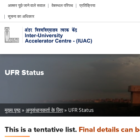
Header
अक्सर पूछे जाने वाले सवाल
वेबस्थल परिपथ
प्रतिक्रिया
Left
सूचना का अधिकार
menu
UFR Status
Breadcrumb
मुख्य पृष्ठ
अनुसंधानकर्ता के लिए
UFR Status
This is a tentative list.
Final details can