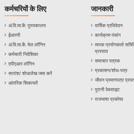
कर्मचरियों के लिए
जानकारी
Staff
Informations
अं.वि.त्व.कें. पुस्तकालय
वार्षिक प्रतिवेदन
Footer
Menu
ईआरपी
कार्यक्रम पंचांग
Menu
अं.वि.त्व.कें. मेल लॉगिन
त्वरक प्रयोगकर्ता समिति
प्रस्ताव
कर्मचारी निदेशिका
समाचार पत्रक
एपीएआर लॉगिन
प्रकाशन/शोध-पत्र
सारांश/ शोधालेख जमा करें
जीवन प्रमाणपत्र प्रपत
आंतरिक शिकायतें
पुरानी वेबसाइट
राजभाषा प्रकोष्ठ