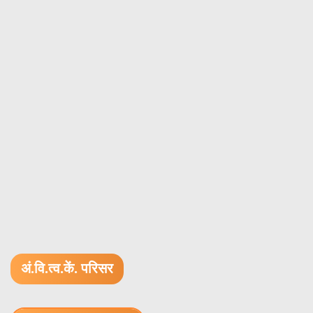
अं.वि.त्व.कें. परिसर