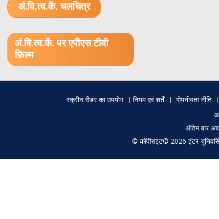
अं.वि.त्व.कें. चलचित्र
1.52 GB (.mov)
अं.वि.त्व.कें. पर एपीएस टीवी
फ़िल्म
Footer
स्क्रीन रीडर का उपयोग
नियम एवं शर्तें
गोपनीयता नीति
menu
आ
अंतिम बार अ
© कॉपीराइट© 2026 इंटर-यूनिवर्सिटी