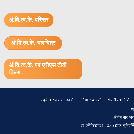
अं.वि.त्व.कें. परिसर
अं.वि.त्व.कें. चलचित्र
1.52 GB (.mov)
अं.वि.त्व.कें. पर एपीएस टीवी
फ़िल्म
Footer
स्क्रीन रीडर का उपयोग
नियम एवं शर्तें
गोपनीयता नीति
menu
आ
अंतिम बार अ
© कॉपीराइट© 2026 इंटर-यूनिवर्सिटी