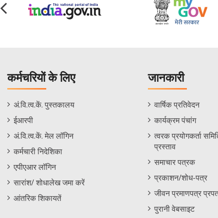
कर्मचरियों के लिए
जानकारी
Staff
Informations
अं.वि.त्व.कें. पुस्तकालय
वार्षिक प्रतिवेदन
Footer
Menu
ईआरपी
कार्यक्रम पंचांग
Menu
अं.वि.त्व.कें. मेल लॉगिन
त्वरक प्रयोगकर्ता समिति
प्रस्ताव
कर्मचारी निदेशिका
समाचार पत्रक
एपीएआर लॉगिन
प्रकाशन/शोध-पत्र
सारांश/ शोधालेख जमा करें
जीवन प्रमाणपत्र प्रपत
आंतरिक शिकायतें
पुरानी वेबसाइट