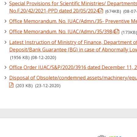
Special Provisions for Scientific Ministries/ Departmen
No.F.20/42/2021-PPD dated 20/05/2024
(674KB)
(08-07
Office Memorandum. No. IUAC/Admn./35- Preventive Me
Office Memorandum. No. IUAC/Admn./35/3984
(173KB)
Latest Instruction of Ministry of Finance, Department o
Deposit/Bank Guarantee (BG) in case of Abnormally Low 
(1956 KB) (08-12-2020)
Office Order IUAC/S&P/2020/3916 dated December 11, 
Disposal of Obsolete/condemned assets/machinery/equ
(203 KB) (23-12-2020)