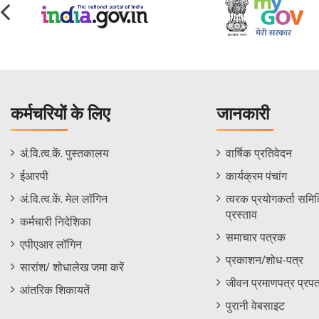
कर्मचरियों के लिए
जानकारी
Staff
Informations
अं.वि.त्व.कें. पुस्तकालय
वार्षिक प्रतिवेदन
Footer
Menu
ईआरपी
कार्यक्रम पंचांग
Menu
अं.वि.त्व.कें. मेल लॉगिन
त्वरक प्रयोगकर्ता समिति
प्रस्ताव
कर्मचारी निदेशिका
समाचार पत्रक
एपीएआर लॉगिन
प्रकाशन/शोध-पत्र
सारांश/ शोधालेख जमा करें
जीवन प्रमाणपत्र प्रपत
आंतरिक शिकायतें
पुरानी वेबसाइट