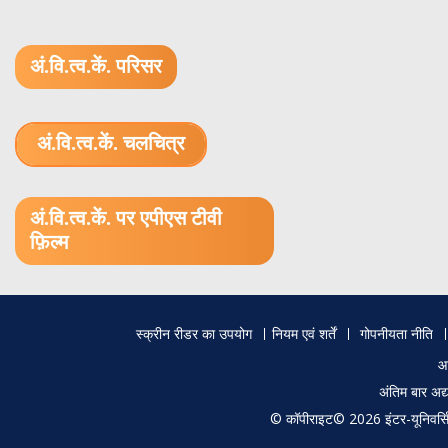
अं.वि.त्व.कें. परिसर
अं.वि.त्व.कें. चलचित्र
1.52 GB (.mov)
अं.वि.त्व.कें. पर एपीएस टीवी
फ़िल्म
Footer
स्क्रीन रीडर का उपयोग
नियम एवं शर्तें
गोपनीयता नीति
menu
आ
अंतिम बार अ
© कॉपीराइट© 2026 इंटर-यूनिवर्सिटी