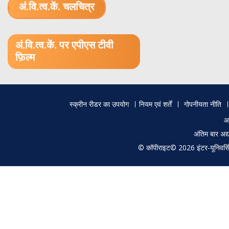
अं.वि.त्व.कें. चलचित्र
1.52 GB (.mov)
अं.वि.त्व.कें. पर एपीएस टीवी
फ़िल्म
Footer
स्क्रीन रीडर का उपयोग
नियम एवं शर्तें
गोपनीयता नीति
menu
आ
अंतिम बार अ
© कॉपीराइट© 2026 इंटर-यूनिवर्सिटी