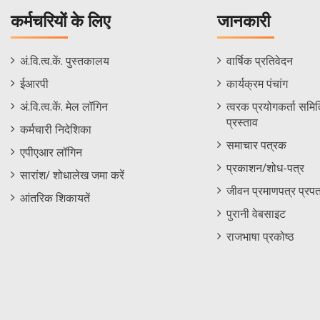
कर्मचरियों के लिए
जानकारी
Staff
Informations
अं.वि.त्व.कें. पुस्तकालय
वार्षिक प्रतिवेदन
Footer
Menu
ईआरपी
कार्यक्रम पंचांग
Menu
अं.वि.त्व.कें. मेल लॉगिन
त्वरक प्रयोगकर्ता समिति
प्रस्ताव
कर्मचारी निदेशिका
समाचार पत्रक
एपीएआर लॉगिन
प्रकाशन/शोध-पत्र
सारांश/ शोधालेख जमा करें
जीवन प्रमाणपत्र प्रपत
आंतरिक शिकायतें
पुरानी वेबसाइट
राजभाषा प्रकोष्ठ