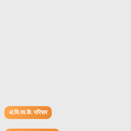
अं.वि.त्व.कें. परिसर