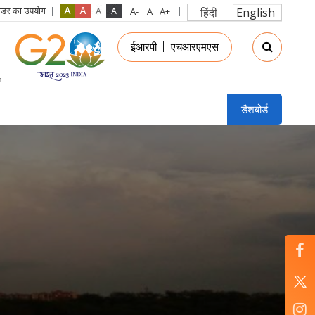
रीडर का उपयोग
हिंदी
English
in
ईआरपी
एचआरएमएस
nu
डैशबोर्ड