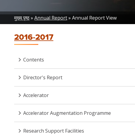
Breadcrumb
मुख्य पृष्ठ
Annual Report
Annual Report View
2016-2017
Contents
Director's Report
Accelerator
Accelerator Augmentation Programme
Research Support Facilities