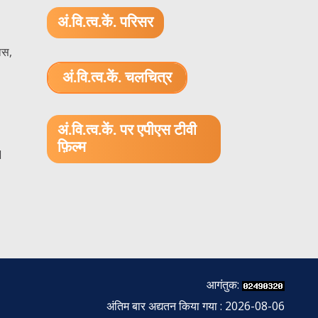
अं.वि.त्व.कें. परिसर
ास,
अं.वि.त्व.कें. चलचित्र
1.52 GB (.mov)
अं.वि.त्व.कें. पर एपीएस टीवी
फ़िल्म
1
आगंतुक:
अंतिम बार अद्यतन किया गया : 2026-08-06