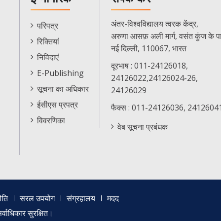
E-
अंतर-विश्वविद्यालय त्वरक केंद्र,
परिपत्र
Citizen
अरुणा आसफ़ अली मार्ग, वसंत कुंज के प
रिक्तियां
Menu
नई दिल्ली, 110067, भारत
निविदाएं
दूरभाष : 011-24126018,
E-Publishing
24126022,24126024-26,
सूचना का अधिकार
24126029
ईसीएस प्रपत्र
फैक्स : 011-24126036, 2412604
विवरणिका
वेब सूचना प्रबंधक
ीति
सरल उपयोग
संग्रहालय
मदद
्वाधिकार सुरक्षित।