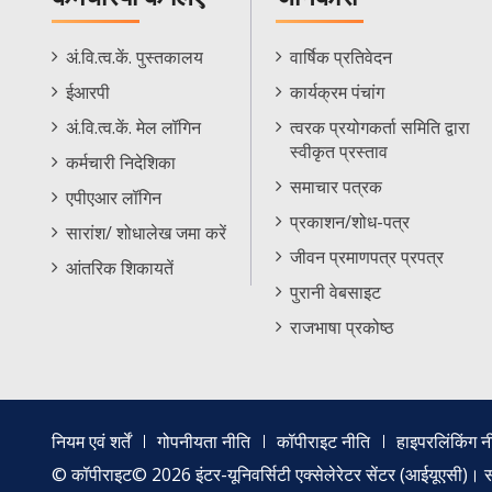
Staff
Informations
अं.वि.त्व.कें. पुस्तकालय
वार्षिक प्रतिवेदन
Footer
Menu
ईआरपी
कार्यक्रम पंचांग
Menu
अं.वि.त्व.कें. मेल लॉगिन
त्वरक प्रयोगकर्ता समिति द्वारा
स्वीकृत प्रस्ताव
कर्मचारी निदेशिका
समाचार पत्रक
एपीएआर लॉगिन
प्रकाशन/शोध-पत्र
सारांश/ शोधालेख जमा करें
जीवन प्रमाणपत्र प्रपत्र
आंतरिक शिकायतें
पुरानी वेबसाइट
राजभाषा प्रकोष्ठ
Footer
नियम एवं शर्तें
गोपनीयता नीति
कॉपीराइट नीति
हाइपरलिंकिंग न
menu
© कॉपीराइट© 2026 इंटर-यूनिवर्सिटी एक्सेलेरेटर सेंटर (आईयूएसी)। सर