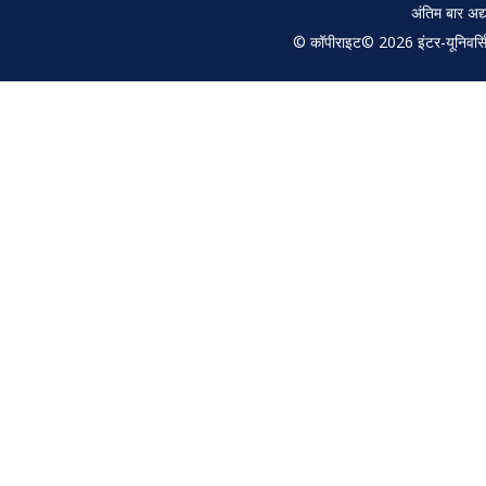
अंतिम बार अ
© कॉपीराइट© 2026 इंटर-यूनिवर्सिटी