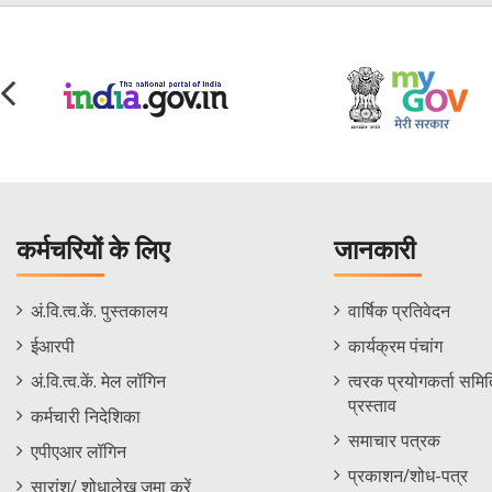
कर्मचरियों के लिए
जानकारी
Staff
Informations
अं.वि.त्व.कें. पुस्तकालय
वार्षिक प्रतिवेदन
Footer
Menu
ईआरपी
कार्यक्रम पंचांग
Menu
अं.वि.त्व.कें. मेल लॉगिन
त्वरक प्रयोगकर्ता समिति
प्रस्ताव
कर्मचारी निदेशिका
समाचार पत्रक
एपीएआर लॉगिन
प्रकाशन/शोध-पत्र
सारांश/ शोधालेख जमा करें