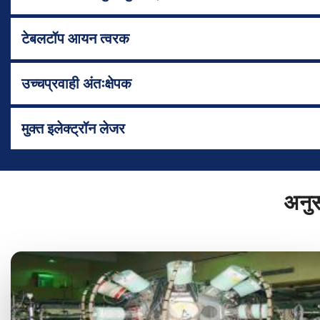
टेबलटॉप आयन त्वरक
उच्चप्रवाही अंतःक्षेपक
मुक्त इलेक्ट्रॉन लेजर
अनुसं