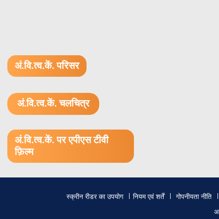
अं.वि.त्व.कें. परिसर
अं.वि.त्व.कें. चलचित्र
1.52 GB (.mov)
अं.वि.त्व.कें. पर एपीएस टीवी
फ़िल्म
Footer
स्क्रीन रीडर का उपयोग
नियम एवं शर्तें
गोपनीयता नीति
menu
आ