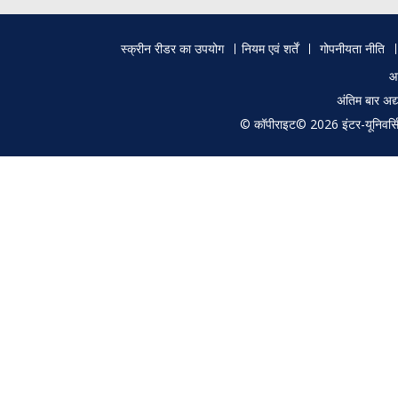
Footer
स्क्रीन रीडर का उपयोग
नियम एवं शर्तें
गोपनीयता नीति
menu
आ
अंतिम बार अ
© कॉपीराइट© 2026 इंटर-यूनिवर्सिटी