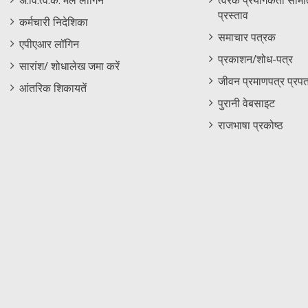
अं.वि.त्व.कें. मेल लॉगिन
त्वरक प्रयोगकर्ता समिति
प्रस्ताव
कर्मचारी निदेशिका
समाचार पत्रक
एपीएआर लॉगिन
प्रकाशन/शोध-पत्र
सारांश/ शोधालेख जमा करें
जीवन प्रमाणपत्र प्रपत
आंतरिक शिकायतें
पुरानी वेबसाइट
राजभाषा प्रकोष्ठ