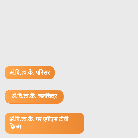
अं.वि.त्व.कें. परिसर
अं.वि.त्व.कें. चलचित्र
1.52 GB (.mov)
अं.वि.त्व.कें. पर एपीएस टीवी
फ़िल्म