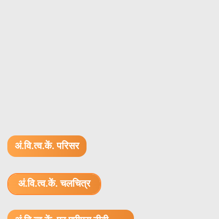
अं.वि.त्व.कें. परिसर
अं.वि.त्व.कें. चलचित्र
1.52 GB (.mov)