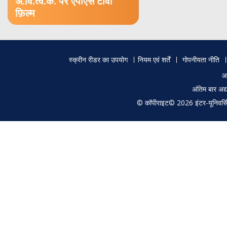
अं.वि.त्व.कें. पर एपीएस टीवी
फ़िल्म
Footer
स्क्रीन रीडर का उपयोग
नियम एवं शर्तें
गोपनीयता नीति
menu
आ
अंतिम बार अ
© कॉपीराइट© 2026 इंटर-यूनिवर्सिटी