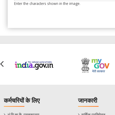
Enter the characters shown in the image.
कर्मचरियों के लिए
जानकारी
Staff
Informations
अं.वि.त्व.कें. पुस्तकालय
वार्षिक प्रतिवेदन