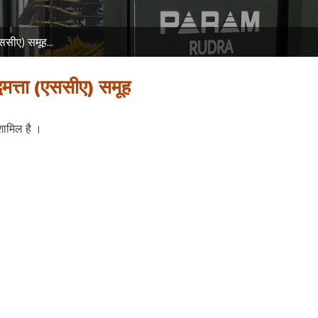
एससीए) समूह...
्धिमत्ता (एससीए) समूह
 शामिल है ।