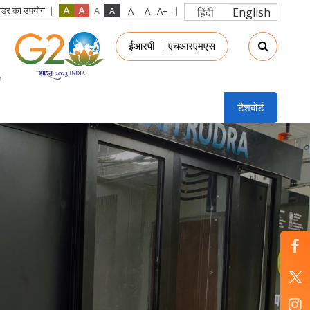
रीडर का उपयोग
हिंदी
English
in
ईआरपी
एचआरएमएस
nu
डैशबोर्ड