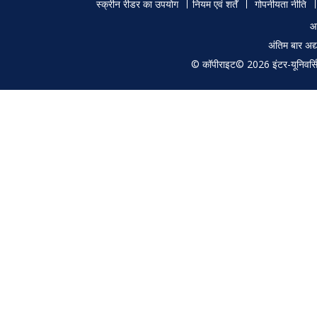
Footer
University, Karaikudi – 630
applica
स्क्रीन रीडर का उपयोग
नियम एवं शर्तें
गोपनीयता नीति
003
menu
आ
अंतिम बार अ
© कॉपीराइट© 2026 इंटर-यूनिवर्सिटी
50313
MS
Dr. Atul Khanna, Deptt. Of
Studies
Physics, Guru Nanak Dev
crystal
University, Amritsar – 143
thin fil
005
51302
MS
Dr. T. Subba Rao,
Heavy I
Department of Physics, Sri
Semico
Krishnadevaraya University,
Thin F
Anantpur (AP) 515055