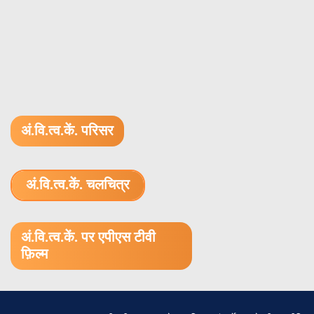
Mysore – 570 005,
50311
MS
Dr. N.L. Singh, Deptt. Of
Study o
Physics, Faculty of Science,
effect 
MS University of Baroda,
nanoco
अं.वि.त्व.कें. परिसर
Vadodara – 390 002
antibac
अं.वि.त्व.कें. चलचित्र
1.52 GB (.mov)
अं.वि.त्व.कें. पर एपीएस टीवी
फ़िल्म
50312
MS
Dr. C. Sekar, Deptt. Of
Effect 
Bioelectronics &
oxide 
Biosensors, Alagappa
nanostr