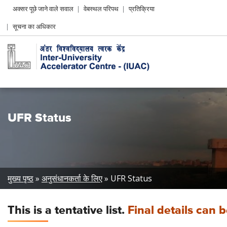
Header
अक्सर पूछे जाने वाले सवाल
वेबस्थल परिपथ
प्रतिक्रिया
Left
सूचना का अधिकार
menu
UFR Status
Breadcrumb
मुख्य पृष्ठ
अनुसंधानकर्ता के लिए
UFR Status
This is a tentative list.
Final details can