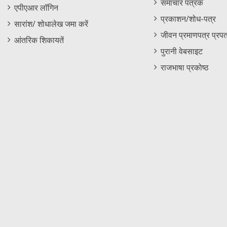
समाचार पत्रक
एपीएआर लॉगिन
University, Chennai
heavy i
प्रकाशन/शोध-पत्र
phosph
सारांश/ शोधालेख जमा करें
and it
जीवन प्रमाणपत्र प्रपत
आंतरिक शिकायतें
पुरानी वेबसाइट
राजभाषा प्रकोष्ठ
50309
MS
Prof. Devendra Mohan,
Ion bea
Deptt. Of Applied Physics,
sensiti
Guru Jambheshwar Univ. of
Science & Technology,
Hissar -125001,
50310
MS
Dr. Krishnveni S., Deptt. Of
Irradia
Studies in Physics,
electro
University of Mysore,
devices