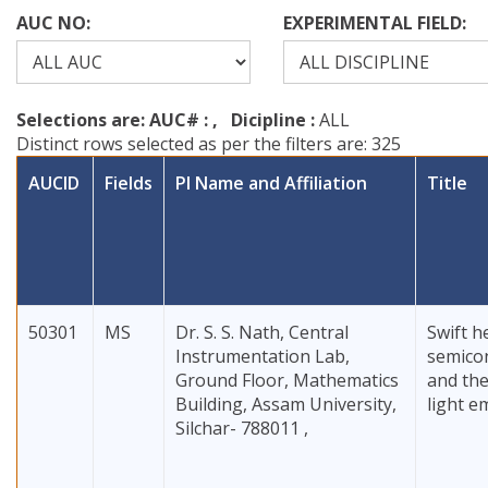
AUC NO:
EXPERIMENTAL FIELD:
Selections are: AUC# :
, Dicipline :
ALL
Distinct rows selected as per the filters are: 325
AUCID
Fields
PI Name and Affiliation
Title
50301
MS
Dr. S. S. Nath, Central
Swift h
Instrumentation Lab,
semico
Ground Floor, Mathematics
and the
Building, Assam University,
light e
Silchar- 788011 ,