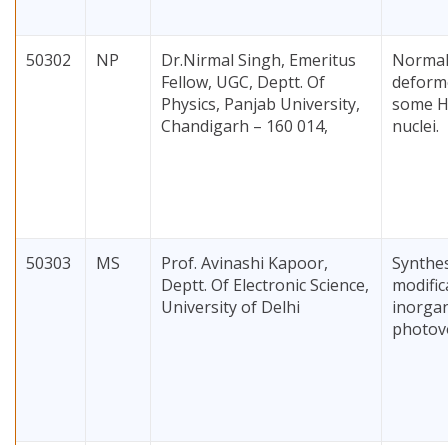
50302
NP
Dr.Nirmal Singh, Emeritus
Normal
Fellow, UGC, Deptt. Of
deforme
Physics, Panjab University,
some H
Chandigarh – 160 014,
nuclei.
50303
MS
Prof. Avinashi Kapoor,
Synthes
Deptt. Of Electronic Science,
modific
University of Delhi
inorga
photovo