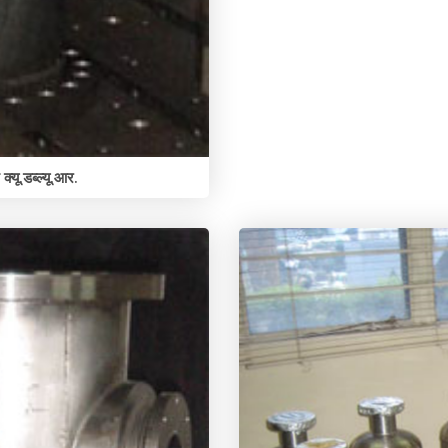
क्यू.डब्ल्यू.आर.