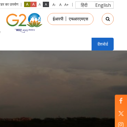
रीडर का उपयोग
हिंदी
English
in
ईआरपी
एचआरएमएस
nu
डैशबोर्ड