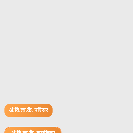
अं.वि.त्व.कें. परिसर