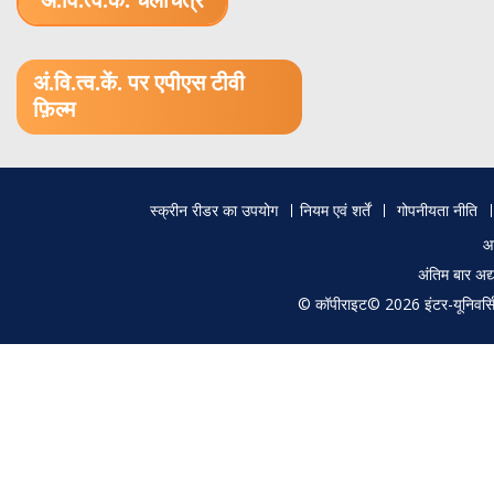
अं.वि.त्व.कें. चलचित्र
1.52 GB (.mov)
अं.वि.त्व.कें. पर एपीएस टीवी
फ़िल्म
Footer
स्क्रीन रीडर का उपयोग
नियम एवं शर्तें
गोपनीयता नीति
menu
आ
अंतिम बार अ
© कॉपीराइट© 2026 इंटर-यूनिवर्सिटी