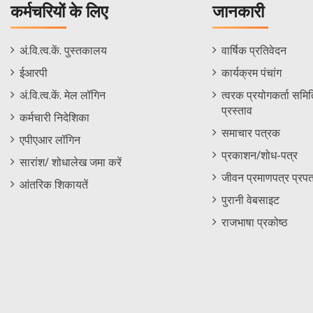
कर्मचरियों के लिए
जानकारी
Staff
Informations
अं.वि.त्व.कें. पुस्तकालय
वार्षिक प्रतिवेदन
Footer
Menu
ईआरपी
कार्यक्रम पंचांग
Menu
अं.वि.त्व.कें. मेल लॉगिन
त्वरक प्रयोगकर्ता समिति
प्रस्ताव
कर्मचारी निदेशिका
समाचार पत्रक
एपीएआर लॉगिन
प्रकाशन/शोध-पत्र
सारांश/ शोधालेख जमा करें
जीवन प्रमाणपत्र प्रपत
आंतरिक शिकायतें
पुरानी वेबसाइट
राजभाषा प्रकोष्ठ