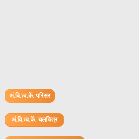
अं.वि.त्व.कें. परिसर
अं.वि.त्व.कें. चलचित्र
1.52 GB (.mov)