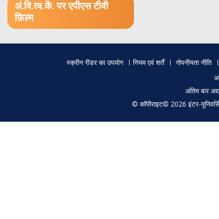
अं.वि.त्व.कें. पर एपीएस टीवी
फ़िल्म
Footer
स्क्रीन रीडर का उपयोग
नियम एवं शर्तें
गोपनीयता नीति
menu
आ
अंतिम बार अ
© कॉपीराइट© 2026 इंटर-यूनिवर्सिटी