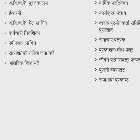
Staff
Informations
अं.वि.त्व.कें. पुस्तकालय
वार्षिक प्रतिवेदन
Footer
Menu
ईआरपी
कार्यक्रम पंचांग
Menu
अं.वि.त्व.कें. मेल लॉगिन
त्वरक प्रयोगकर्ता समिति
प्रस्ताव
कर्मचारी निदेशिका
समाचार पत्रक
एपीएआर लॉगिन
प्रकाशन/शोध-पत्र
सारांश/ शोधालेख जमा करें
जीवन प्रमाणपत्र प्रपत
आंतरिक शिकायतें
पुरानी वेबसाइट
राजभाषा प्रकोष्ठ