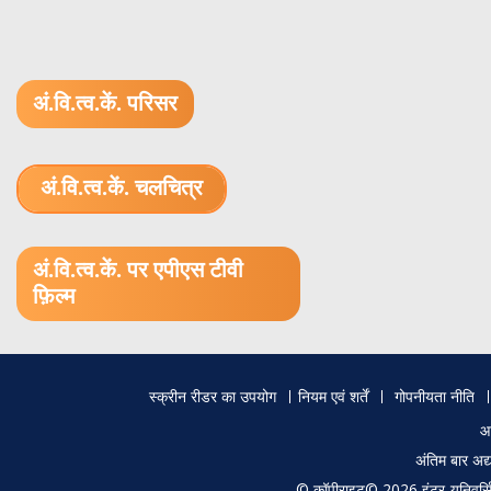
अं.वि.त्व.कें. परिसर
अं.वि.त्व.कें. चलचित्र
1.52 GB (.mov)
अं.वि.त्व.कें. पर एपीएस टीवी
फ़िल्म
Footer
स्क्रीन रीडर का उपयोग
नियम एवं शर्तें
गोपनीयता नीति
menu
आ
अंतिम बार अ
© कॉपीराइट© 2026 इंटर-यूनिवर्सिटी