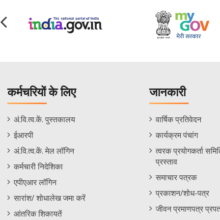
कर्मचरियों के लिए
जानकारी
Staff
Informations
अं.वि.त्व.कें. पुस्तकालय
वार्षिक प्रतिवेदन
Footer
Menu
ईआरपी
कार्यक्रम पंचांग
Menu
अं.वि.त्व.कें. मेल लॉगिन
त्वरक प्रयोगकर्ता समिति
प्रस्ताव
कर्मचारी निदेशिका
समाचार पत्रक
एपीएआर लॉगिन
प्रकाशन/शोध-पत्र
सारांश/ शोधालेख जमा करें
जीवन प्रमाणपत्र प्रपत
आंतरिक शिकायतें