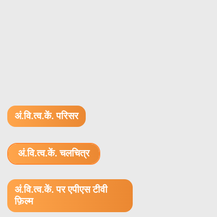
अं.वि.त्व.कें. परिसर
अं.वि.त्व.कें. चलचित्र
1.52 GB (.mov)
अं.वि.त्व.कें. पर एपीएस टीवी
फ़िल्म