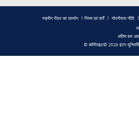
Footer
स्क्रीन रीडर का उपयोग
नियम एवं शर्तें
गोपनीयता नीति
menu
आ
अंतिम बार अ
© कॉपीराइट© 2026 इंटर-यूनिवर्सिटी