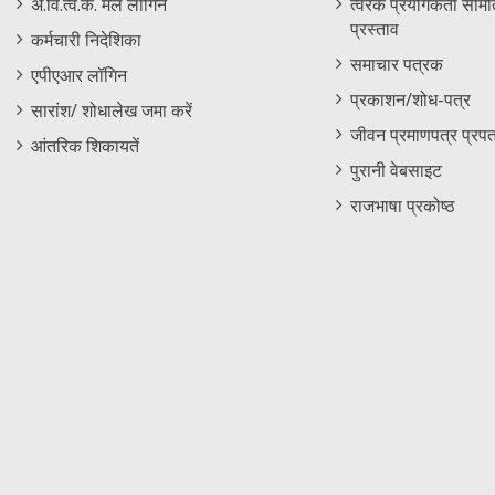
अं.वि.त्व.कें. मेल लॉगिन
त्वरक प्रयोगकर्ता समिति
प्रस्ताव
कर्मचारी निदेशिका
समाचार पत्रक
एपीएआर लॉगिन
प्रकाशन/शोध-पत्र
सारांश/ शोधालेख जमा करें
जीवन प्रमाणपत्र प्रपत
आंतरिक शिकायतें
पुरानी वेबसाइट
राजभाषा प्रकोष्ठ