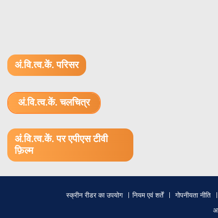
अं.वि.त्व.कें. परिसर
अं.वि.त्व.कें. चलचित्र
1.52 GB (.mov)
अं.वि.त्व.कें. पर एपीएस टीवी
फ़िल्म
Footer
स्क्रीन रीडर का उपयोग
नियम एवं शर्तें
गोपनीयता नीति
menu
आ