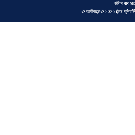
अंतिम बार अ
© कॉपीराइट© 2026 इंटर-यूनिवर्सिटी