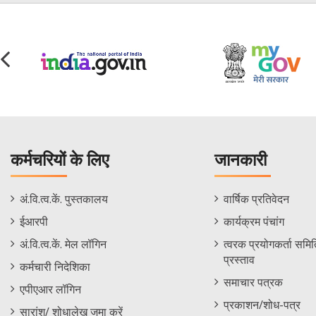
कर्मचरियों के लिए
जानकारी
Staff
Informations
अं.वि.त्व.कें. पुस्तकालय
वार्षिक प्रतिवेदन
Footer
Menu
ईआरपी
कार्यक्रम पंचांग
Menu
अं.वि.त्व.कें. मेल लॉगिन
त्वरक प्रयोगकर्ता समिति
प्रस्ताव
कर्मचारी निदेशिका
समाचार पत्रक
एपीएआर लॉगिन
प्रकाशन/शोध-पत्र
सारांश/ शोधालेख जमा करें