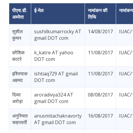
पीएच.डी.
ई-मेल
नामांकन की
नामांकन
अध्येता
तिथि
सुशील
sushilkumarrocky AT
14/08/2017
IUAC/
कुमार
gmail DOT com
कौशिक
k_katre AT yahoo
11/08/2017
IUAC/
काटरे
DOT com
इश्तियाक
ishtiaq729 AT gmail
11/08/2017
IUAC/
अहमद
DOT com
दिव्या
aroradivya324 AT
08/08/2017
IUAC/
अरोड़ा
gmail DOT com
अनुस्मिता
anusmitachakravorty
16/08/2017
IUAC/
चक्रवर्ती
AT gmail DOT com