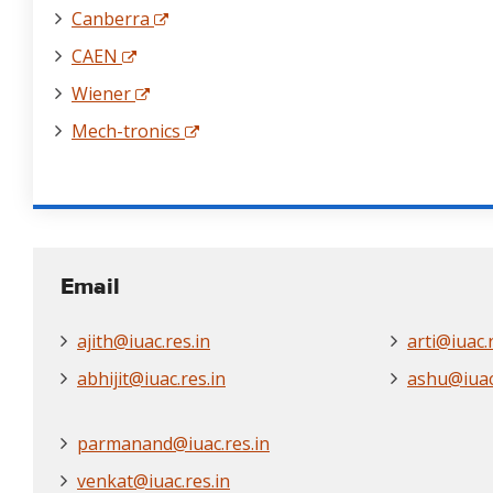
Canberra
CAEN
Wiener
Mech-tronics
Email
ajith@iuac.res.in
arti@iuac.
abhijit@iuac.res.in
ashu@iuac
parmanand@iuac.res.in
venkat@iuac.res.in