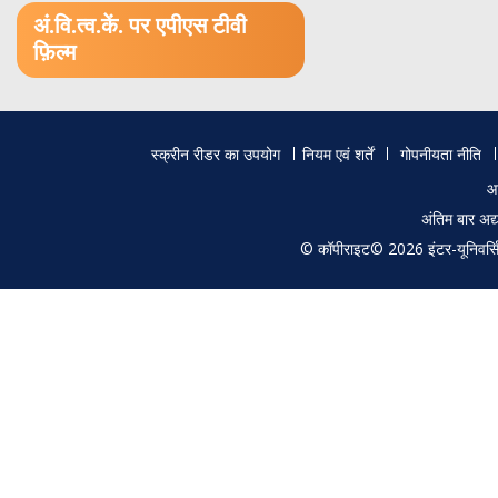
अं.वि.त्व.कें. पर एपीएस टीवी
फ़िल्म
Footer
स्क्रीन रीडर का उपयोग
नियम एवं शर्तें
गोपनीयता नीति
menu
आ
अंतिम बार अ
© कॉपीराइट© 2026 इंटर-यूनिवर्सिटी