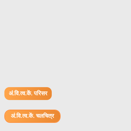
अं.वि.त्व.कें. परिसर
अं.वि.त्व.कें. चलचित्र
1.52 GB (.mov)