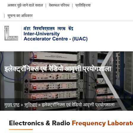
Header
अक्सर पूछे जाने वाले सवाल
वेबस्थल परिपथ
प्रतिक्रिया
Left
सूचना का अधिकार
menu
इलेक्ट्रॉनिक्स एवं रेडियो आवृत्ती प्रयोगशाला
Breadcrumb
मुख्य पृष्ठ
सुविधाएं
इलेक्ट्रॉनिक्स एवं रेडियो आवृत्ती प्रयोगशाला
Electronics & Radio
Frequency Laborat