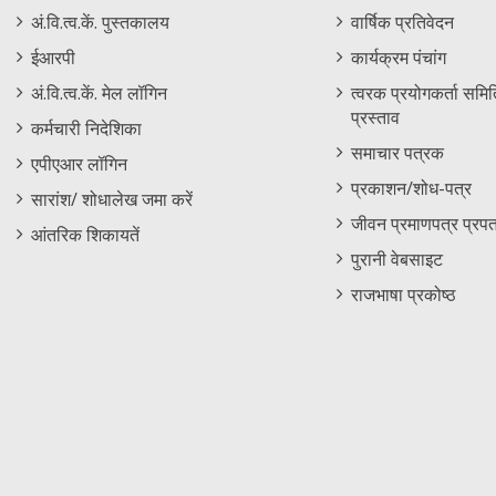
Staff
Informations
अं.वि.त्व.कें. पुस्तकालय
वार्षिक प्रतिवेदन
Footer
Menu
ईआरपी
कार्यक्रम पंचांग
Menu
अं.वि.त्व.कें. मेल लॉगिन
त्वरक प्रयोगकर्ता समिति
प्रस्ताव
कर्मचारी निदेशिका
समाचार पत्रक
एपीएआर लॉगिन
प्रकाशन/शोध-पत्र
सारांश/ शोधालेख जमा करें
जीवन प्रमाणपत्र प्रपत
आंतरिक शिकायतें
पुरानी वेबसाइट
राजभाषा प्रकोष्ठ