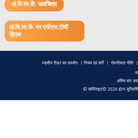
अं.वि.त्व.कें. चलचित्र
1.52 GB (.mov)
अं.वि.त्व.कें. पर एपीएस टीवी
फ़िल्म
Footer
स्क्रीन रीडर का उपयोग
नियम एवं शर्तें
गोपनीयता नीति
menu
आ
अंतिम बार अ
© कॉपीराइट© 2026 इंटर-यूनिवर्सिटी