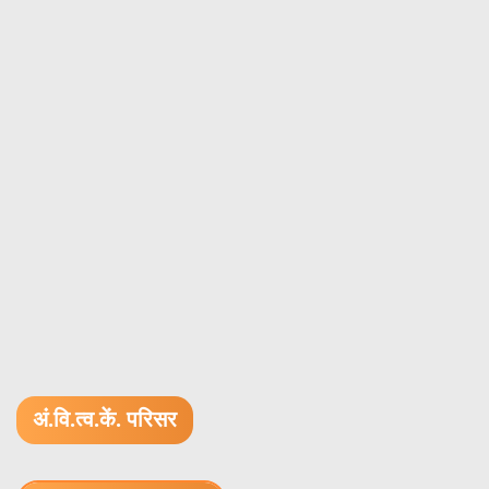
अं.वि.त्व.कें. परिसर