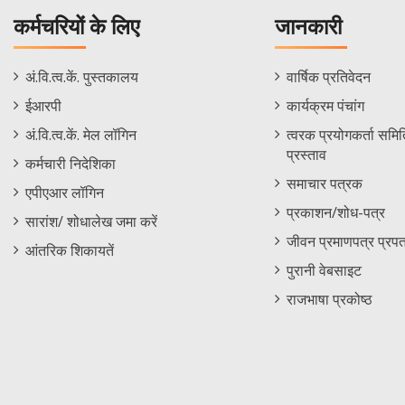
कर्मचरियों के लिए
जानकारी
Staff
Informations
अं.वि.त्व.कें. पुस्तकालय
वार्षिक प्रतिवेदन
Footer
Menu
ईआरपी
कार्यक्रम पंचांग
Menu
अं.वि.त्व.कें. मेल लॉगिन
त्वरक प्रयोगकर्ता समिति
प्रस्ताव
कर्मचारी निदेशिका
समाचार पत्रक
एपीएआर लॉगिन
प्रकाशन/शोध-पत्र
सारांश/ शोधालेख जमा करें
जीवन प्रमाणपत्र प्रपत
आंतरिक शिकायतें
पुरानी वेबसाइट
राजभाषा प्रकोष्ठ