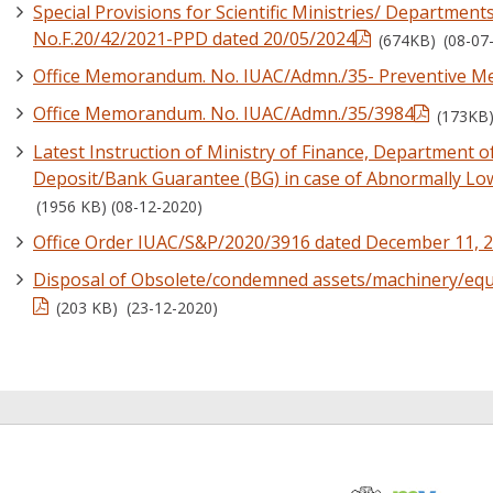
Special Provisions for Scientific Ministries/ Departmen
No.F.20/42/2021-PPD dated 20/05/2024
(674KB)
(08-07
Office Memorandum. No. IUAC/Admn./35- Preventive Me
Office Memorandum. No. IUAC/Admn./35/3984
(173KB)
Latest Instruction of Ministry of Finance, Department o
Deposit/Bank Guarantee (BG) in case of Abnormally Low 
(1956 KB) (08-12-2020)
Office Order IUAC/S&P/2020/3916 dated December 11, 
Disposal of Obsolete/condemned assets/machinery/equ
(203 KB) (23-12-2020)