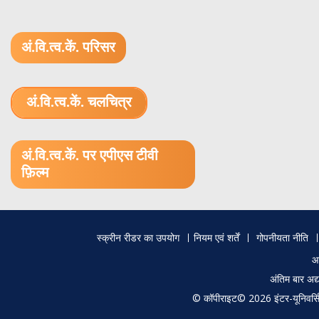
अं.वि.त्व.कें. परिसर
अं.वि.त्व.कें. चलचित्र
1.52 GB (.mov)
अं.वि.त्व.कें. पर एपीएस टीवी
फ़िल्म
Footer
स्क्रीन रीडर का उपयोग
नियम एवं शर्तें
गोपनीयता नीति
menu
आ
अंतिम बार अ
© कॉपीराइट© 2026 इंटर-यूनिवर्सिटी