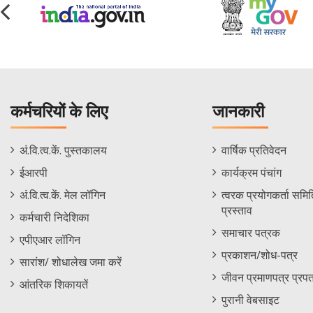
कर्मचरियों के लिए
जानकारी
Staff
Informations
अं.वि.त्व.कें. पुस्तकालय
वार्षिक प्रतिवेदन
Footer
Menu
ईआरपी
कार्यक्रम पंचांग
Menu
अं.वि.त्व.कें. मेल लॉगिन
त्वरक प्रयोगकर्ता समिति
प्रस्ताव
कर्मचारी निदेशिका
समाचार पत्रक
एपीएआर लॉगिन
प्रकाशन/शोध-पत्र
सारांश/ शोधालेख जमा करें
जीवन प्रमाणपत्र प्रपत
आंतरिक शिकायतें
पुरानी वेबसाइट