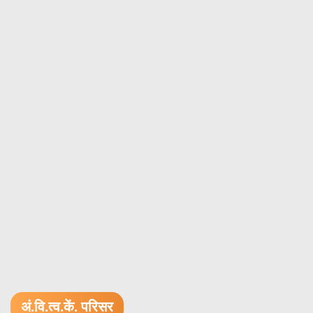
अं.वि.त्व.कें. परिसर