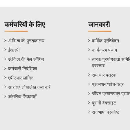
कर्मचरियों के लिए
जानकारी
Staff
Informations
अं.वि.त्व.कें. पुस्तकालय
वार्षिक प्रतिवेदन
Footer
Menu
ईआरपी
कार्यक्रम पंचांग
Menu
अं.वि.त्व.कें. मेल लॉगिन
त्वरक प्रयोगकर्ता समिति
प्रस्ताव
कर्मचारी निदेशिका
समाचार पत्रक
एपीएआर लॉगिन
प्रकाशन/शोध-पत्र
सारांश/ शोधालेख जमा करें
जीवन प्रमाणपत्र प्रपत
आंतरिक शिकायतें
पुरानी वेबसाइट
राजभाषा प्रकोष्ठ