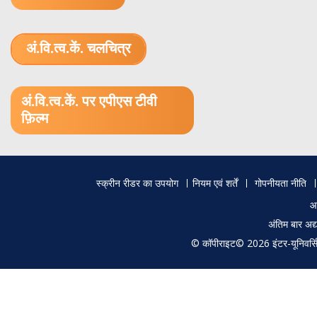
अं.वि.त्व.कें. चलचित्र
1.52 GB (.mov)
अं.वि.त्व.कें. पर एपीएस टीवी
फ़िल्म
Footer
स्क्रीन रीडर का उपयोग
नियम एवं शर्तें
गोपनीयता नीति
menu
आ
अंतिम बार अ
© कॉपीराइट© 2026 इंटर-यूनिवर्सिटी