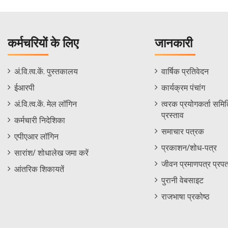
कर्मचरियों के लिए
जानकारी
Staff
Informations
अं.वि.त्व.कें. पुस्तकालय
वार्षिक प्रतिवेदन
Footer
Menu
ईआरपी
कार्यक्रम पंचांग
Menu
अं.वि.त्व.कें. मेल लॉगिन
त्वरक प्रयोगकर्ता समिति
प्रस्ताव
कर्मचारी निदेशिका
समाचार पत्रक
एपीएआर लॉगिन
प्रकाशन/शोध-पत्र
सारांश/ शोधालेख जमा करें
जीवन प्रमाणपत्र प्रपत
आंतरिक शिकायतें
पुरानी वेबसाइट
राजभाषा प्रकोष्ठ