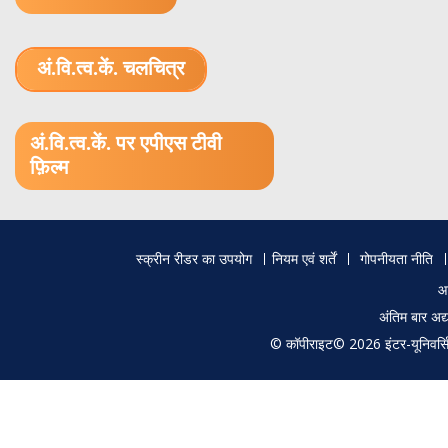
अं.वि.त्व.कें. चलचित्र
1.52 GB (.mov)
अं.वि.त्व.कें. पर एपीएस टीवी
फ़िल्म
Footer
स्क्रीन रीडर का उपयोग
नियम एवं शर्तें
गोपनीयता नीति
menu
आ
अंतिम बार अ
© कॉपीराइट© 2026 इंटर-यूनिवर्सिटी