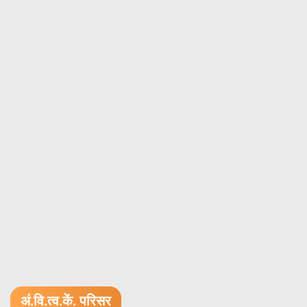
अं.वि.त्व.कें. परिसर