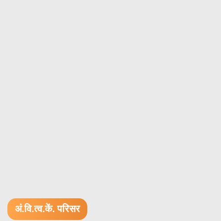
अं.वि.त्व.कें. परिसर