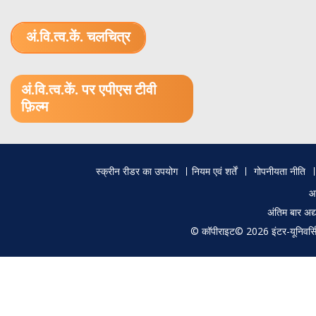
अं.वि.त्व.कें. चलचित्र
1.52 GB (.mov)
अं.वि.त्व.कें. पर एपीएस टीवी
फ़िल्म
Footer
स्क्रीन रीडर का उपयोग
नियम एवं शर्तें
गोपनीयता नीति
menu
आ
अंतिम बार अ
© कॉपीराइट© 2026 इंटर-यूनिवर्सिटी