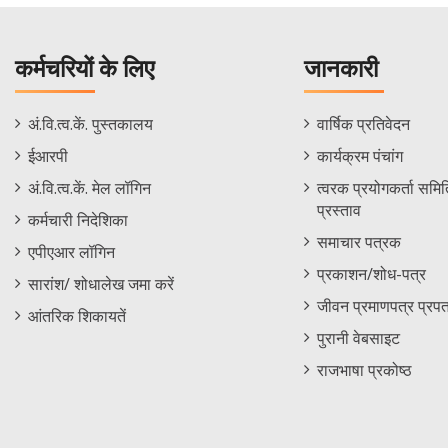
कर्मचरियों के लिए
जानकारी
Staff
Informations
अं.वि.त्व.कें. पुस्तकालय
वार्षिक प्रतिवेदन
Footer
Menu
ईआरपी
कार्यक्रम पंचांग
Menu
अं.वि.त्व.कें. मेल लॉगिन
त्वरक प्रयोगकर्ता समिति
प्रस्ताव
कर्मचारी निदेशिका
समाचार पत्रक
एपीएआर लॉगिन
प्रकाशन/शोध-पत्र
सारांश/ शोधालेख जमा करें
जीवन प्रमाणपत्र प्रपत
आंतरिक शिकायतें
पुरानी वेबसाइट
राजभाषा प्रकोष्ठ