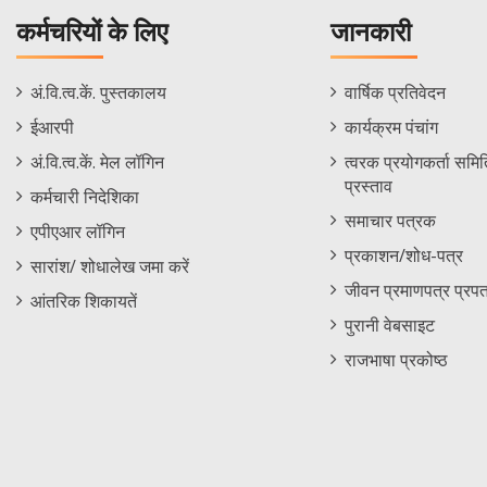
कर्मचरियों के लिए
जानकारी
Staff
Informations
अं.वि.त्व.कें. पुस्तकालय
वार्षिक प्रतिवेदन
Footer
Menu
ईआरपी
कार्यक्रम पंचांग
Menu
अं.वि.त्व.कें. मेल लॉगिन
त्वरक प्रयोगकर्ता समिति
प्रस्ताव
कर्मचारी निदेशिका
समाचार पत्रक
एपीएआर लॉगिन
प्रकाशन/शोध-पत्र
सारांश/ शोधालेख जमा करें
जीवन प्रमाणपत्र प्रपत
आंतरिक शिकायतें
पुरानी वेबसाइट
राजभाषा प्रकोष्ठ