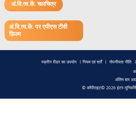
अं.वि.त्व.कें. चलचित्र
1.52 GB (.mov)
अं.वि.त्व.कें. पर एपीएस टीवी
फ़िल्म
Footer
स्क्रीन रीडर का उपयोग
नियम एवं शर्तें
गोपनीयता नीति
menu
आ
अंतिम बार अ
© कॉपीराइट© 2026 इंटर-यूनिवर्सिटी