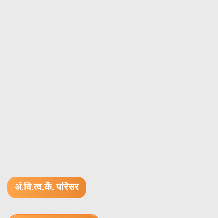
अं.वि.त्व.कें. परिसर