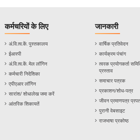
कर्मचरियों के लिए
जानकारी
Staff
Informations
अं.वि.त्व.कें. पुस्तकालय
वार्षिक प्रतिवेदन
Footer
Menu
ईआरपी
कार्यक्रम पंचांग
Menu
अं.वि.त्व.कें. मेल लॉगिन
त्वरक प्रयोगकर्ता समिति
प्रस्ताव
कर्मचारी निदेशिका
समाचार पत्रक
एपीएआर लॉगिन
प्रकाशन/शोध-पत्र
सारांश/ शोधालेख जमा करें
जीवन प्रमाणपत्र प्रपत
आंतरिक शिकायतें
पुरानी वेबसाइट
राजभाषा प्रकोष्ठ