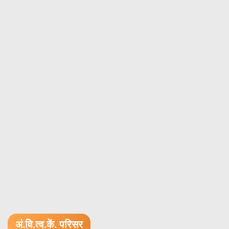
अं.वि.त्व.कें. परिसर