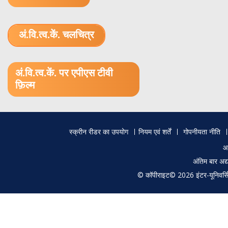
अं.वि.त्व.कें. चलचित्र
1.52 GB (.mov)
अं.वि.त्व.कें. पर एपीएस टीवी
फ़िल्म
Footer
स्क्रीन रीडर का उपयोग
नियम एवं शर्तें
गोपनीयता नीति
menu
आ
अंतिम बार अ
© कॉपीराइट© 2026 इंटर-यूनिवर्सिटी