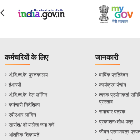
कर्मचरियों के लिए
जानकारी
Staff
Informations
अं.वि.त्व.कें. पुस्तकालय
वार्षिक प्रतिवेदन
Footer
Menu
ईआरपी
कार्यक्रम पंचांग
Menu
अं.वि.त्व.कें. मेल लॉगिन
त्वरक प्रयोगकर्ता समिति
प्रस्ताव
कर्मचारी निदेशिका
समाचार पत्रक
एपीएआर लॉगिन
प्रकाशन/शोध-पत्र
सारांश/ शोधालेख जमा करें
जीवन प्रमाणपत्र प्रपत
आंतरिक शिकायतें