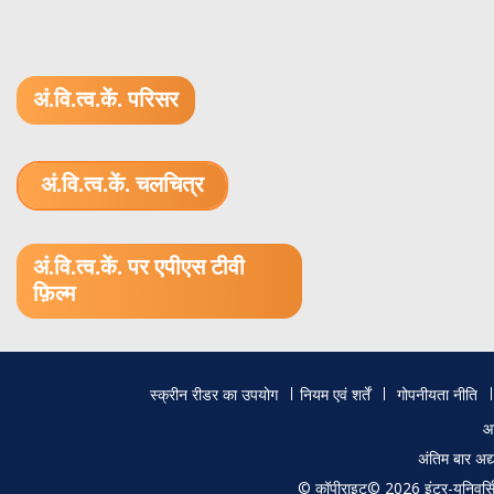
अं.वि.त्व.कें. परिसर
अं.वि.त्व.कें. चलचित्र
1.52 GB (.mov)
अं.वि.त्व.कें. पर एपीएस टीवी
फ़िल्म
Footer
स्क्रीन रीडर का उपयोग
नियम एवं शर्तें
गोपनीयता नीति
menu
आ
अंतिम बार अ
© कॉपीराइट© 2026 इंटर-यूनिवर्सिटी