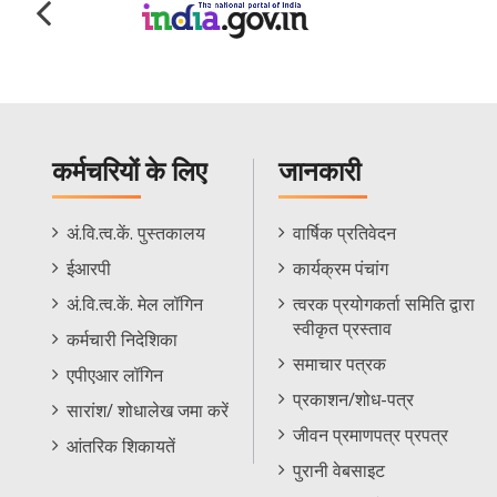
कर्मचरियों के लिए
जानकारी
Staff
Informations
अं.वि.त्व.कें. पुस्तकालय
वार्षिक प्रतिवेदन
Footer
Menu
ईआरपी
कार्यक्रम पंचांग
Menu
अं.वि.त्व.कें. मेल लॉगिन
त्वरक प्रयोगकर्ता समिति द्वारा
स्वीकृत प्रस्ताव
कर्मचारी निदेशिका
समाचार पत्रक
एपीएआर लॉगिन
प्रकाशन/शोध-पत्र
सारांश/ शोधालेख जमा करें
जीवन प्रमाणपत्र प्रपत्र
आंतरिक शिकायतें
पुरानी वेबसाइट