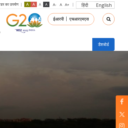
रीडर का उपयोग
हिंदी
English
in
ईआरपी
एचआरएमएस
nu
डैशबोर्ड