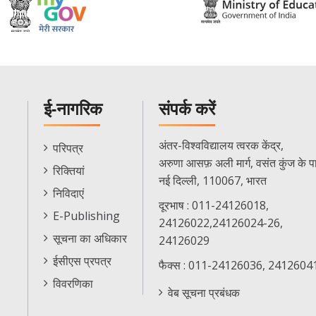
ई-नागरिक
संपर्क करें
E-
अंतर-विश्वविद्यालय त्वरक केंद्र,
परिपत्र
Citizen
अरुणा आसफ़ अली मार्ग, वसंत कुंज के प
रिक्तियां
Menu
नई दिल्ली, 110067, भारत
निविदाएं
दूरभाष : 011-24126018,
E-Publishing
24126022,24126024-26,
सूचना का अधिकार
24126029
ईसीएस प्रपत्र
फैक्स : 011-24126036, 2412604
विवरणिका
वेब सूचना प्रबंधक