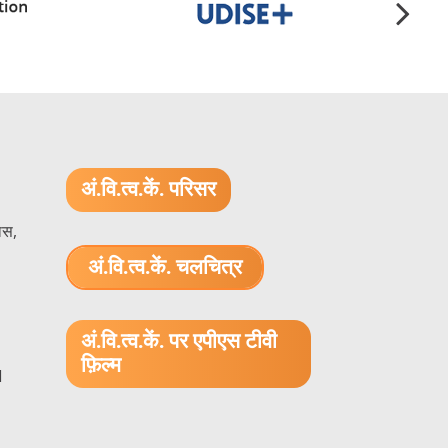
अं.वि.त्व.कें. परिसर
ास,
अं.वि.त्व.कें. चलचित्र
1.52 GB (.mov)
अं.वि.त्व.कें. पर एपीएस टीवी
फ़िल्म
1