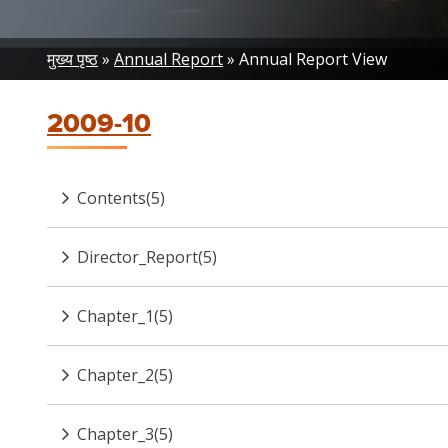
Breadcrumb
मुख्य पृष्ठ
Annual Report
Annual Report View
2009-10
Contents(5)
Director_Report(5)
Chapter_1(5)
Chapter_2(5)
Chapter_3(5)