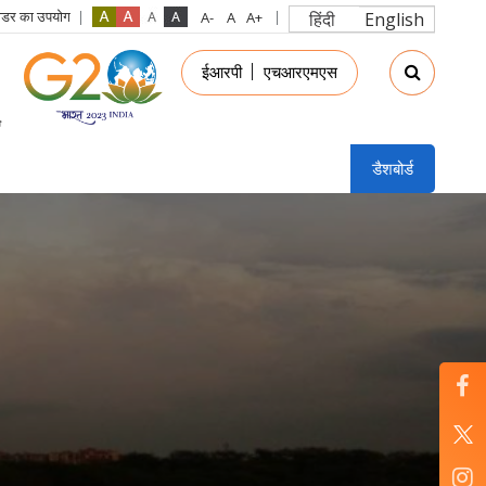
रीडर का उपयोग
हिंदी
English
in
ईआरपी
एचआरएमएस
nu
डैशबोर्ड