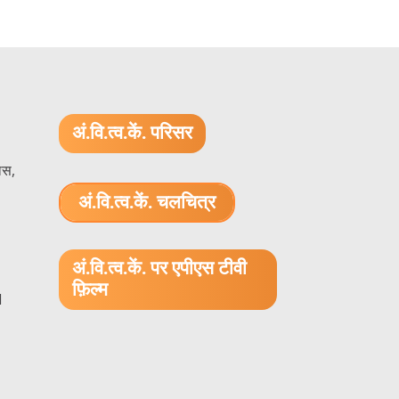
अं.वि.त्व.कें. परिसर
ास,
अं.वि.त्व.कें. चलचित्र
1.52 GB (.mov)
अं.वि.त्व.कें. पर एपीएस टीवी
फ़िल्म
1