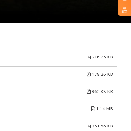
216.25 KB
178.26 KB
362.88 KB
1.14 MB
751.56 KB