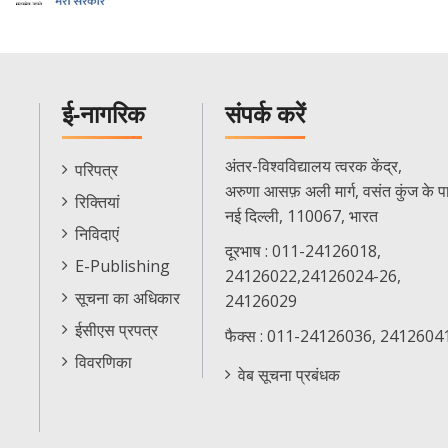
ई-नागरिक
संपर्क करें
E-
अंतर-विश्वविद्यालय त्वरक केंद्र,
परिपत्र
Citizen
अरुणा आसफ़ अली मार्ग, वसंत कुंज के प
रिक्तियां
Menu
नई दिल्ली, 110067, भारत
निविदाएं
दूरभाष : 011-24126018,
E-Publishing
24126022,24126024-26,
सूचना का अधिकार
24126029
ईसीएस प्रपत्र
फैक्स : 011-24126036, 2412604
विवरणिका
वेब सूचना प्रबंधक