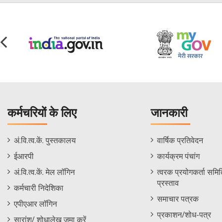
कर्मचरियों के लिए
जानकारी
Staff
Informations
अं.वि.त्व.कें. पुस्तकालय
वार्षिक प्रतिवेदन
Footer
Menu
ईआरपी
कार्यक्रम पंचांग
Menu
अं.वि.त्व.कें. मेल लॉगिन
त्वरक प्रयोगकर्ता समिति
प्रस्ताव
कर्मचारी निदेशिका
समाचार पत्रक
एपीएआर लॉगिन
प्रकाशन/शोध-पत्र
सारांश/ शोधालेख जमा करें