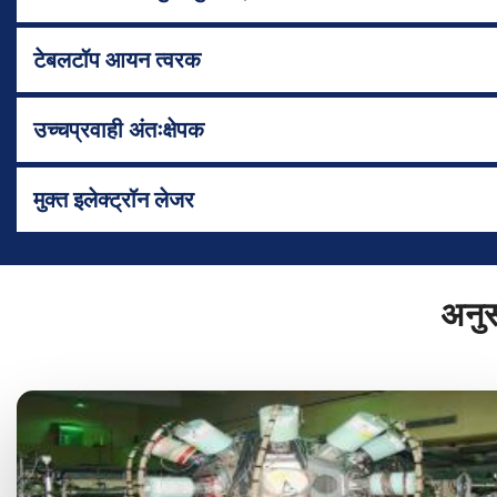
टेबलटॉप आयन त्वरक
उच्चप्रवाही अंतःक्षेपक
मुक्त इलेक्ट्रॉन लेजर
अनुसं