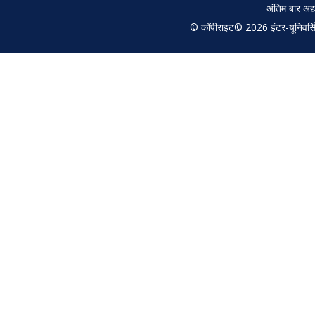
अंतिम बार अ
© कॉपीराइट© 2026 इंटर-यूनिवर्सिटी