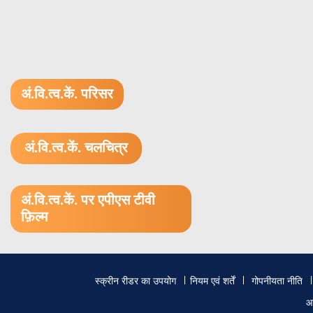
अं.वि.त्व.कें. परिसर
अं.वि.त्व.कें. चलचित्र
1.52 GB (.mov)
अं.वि.त्व.कें. पर एपीएस टीवी
फ़िल्म
Footer
स्क्रीन रीडर का उपयोग
नियम एवं शर्तें
गोपनीयता नीति
menu
आ