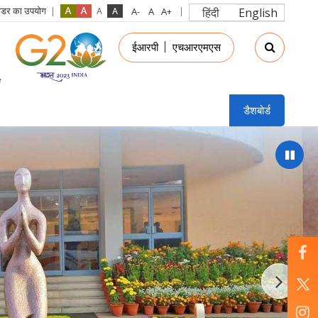
रीडर का उपयोग
हिंदी
English
in
ईआरपी
एचआरएमएस
nu
डैशबोर्ड